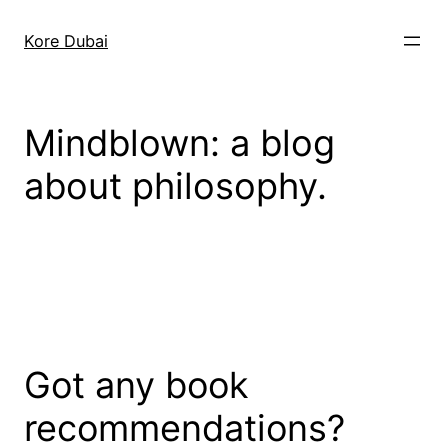
Lewati
ke
Kore Dubai
konten
Mindblown: a blog
about philosophy.
Got any book
recommendations?